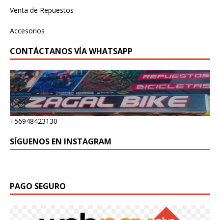
Venta de Repuestos
Accesorios
CONTÁCTANOS VÍA WHATSAPP
+56948423130
SÍGUENOS EN INSTAGRAM
W
or
dP
re
ss
Ga
ll
PAGO SEGURO
er
y